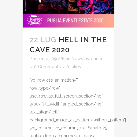
22 LUG
HELL IN THE
CAVE 2020
Posted at 09:06h
in
News
by
enrico
0 Comments
0
Likes
[vc_row css_animation=""
row_type="row"
use_row_as_full_screen_section="no"
type="full_width" angled_section="no"
text_align="left"
background_image_as_pattern="without_pattern"]
[vc_column][vc_column_text] Sabato 25
luglio, dopo alcuni mesi di pausa