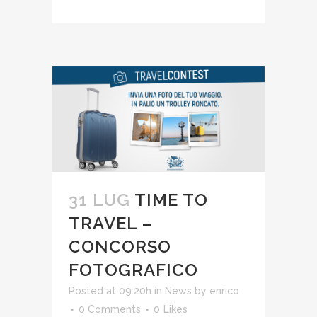
31 LUG
TIME TO
TRAVEL –
CONCORSO
FOTOGRAFICO
Posted at 09:20h
in
News
by
enrico
0 Comments
0
Likes