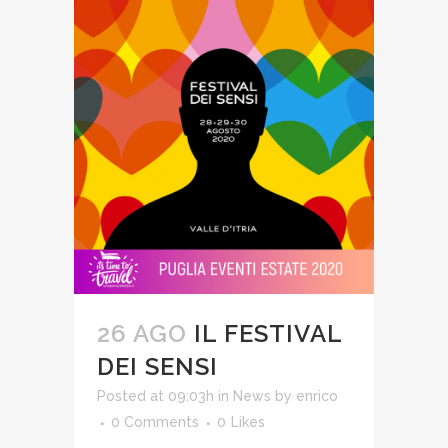
26 AGO
IL FESTIVAL
DEI SENSI
Posted at 09:03h
in
News
by
enrico
0 Comments
0
Likes