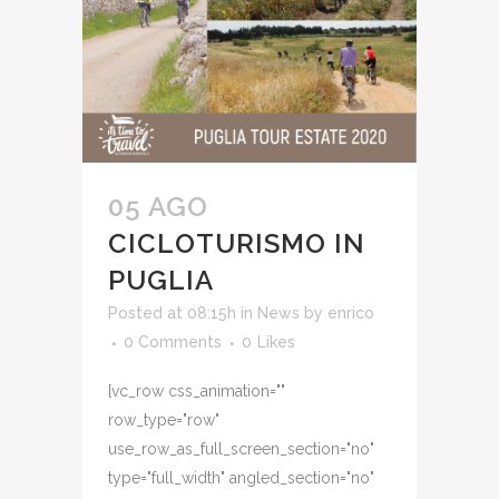
05 AGO
CICLOTURISMO IN
PUGLIA
Posted at 08:15h
in
News
by
enrico
0 Comments
0
Likes
[vc_row css_animation=""
row_type="row"
use_row_as_full_screen_section="no"
type="full_width" angled_section="no"