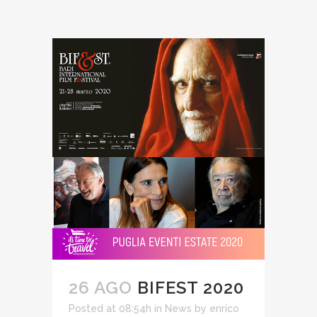
26 AGO
BIFEST 2020
Posted at 08:54h
in
News
by
enrico