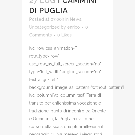
27 LUG
I CAMMINI
DI PUGLIA
Posted at 07:00h
in
News
,
Uncategorized
by
enrico
0
Comments
0
Likes
[vc_row css_animation=""
row_type="row"
use_row_as_full_screen_section="no"
type="full_width" angled_section="no"
text_align="left"
background_image_as_pattern="without_pattern"]
[vc_column][vc_column_text] Terra di
transito per antichissima vocazione e
tradizione, punto di incontro tra Oriente
e Occidente, la Puglia ha visto nel
corso della sua storia plurimillenaria il
passaggio di innumerevoli viaggiatori,