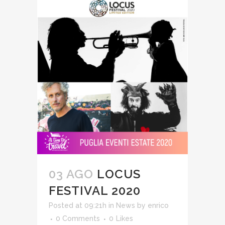
03 AGO
LOCUS
FESTIVAL 2020
Posted at 09:21h
in
News
by
enrico
0 Comments
0
Likes