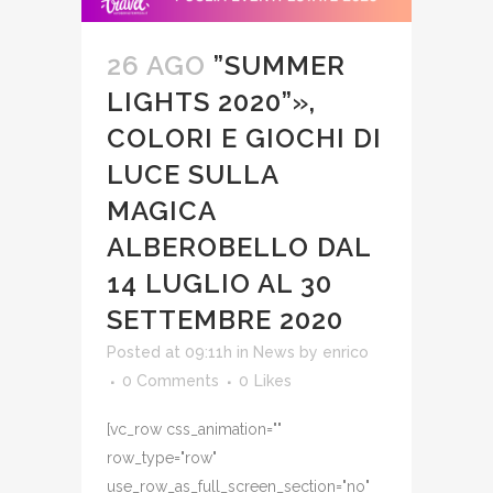
26 AGO
”SUMMER
LIGHTS 2020”»,
COLORI E GIOCHI DI
LUCE SULLA
MAGICA
ALBEROBELLO DAL
14 LUGLIO AL 30
SETTEMBRE 2020
Posted at 09:11h
in
News
by
enrico
0 Comments
0
Likes
[vc_row css_animation=""
row_type="row"
use_row_as_full_screen_section="no"