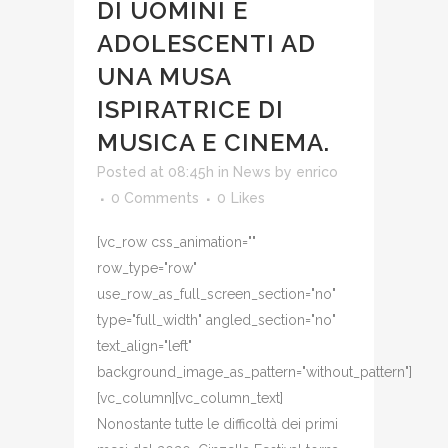
DI UOMINI E
ADOLESCENTI AD
UNA MUSA
ISPIRATRICE DI
MUSICA E CINEMA.
Posted at 08:45h
in
News
by
enrico
0 Comments
0
Likes
[vc_row css_animation=""
row_type="row"
use_row_as_full_screen_section="no"
type="full_width" angled_section="no"
text_align="left"
background_image_as_pattern="without_pattern"]
[vc_column][vc_column_text]
Nonostante tutte le difficoltà dei primi