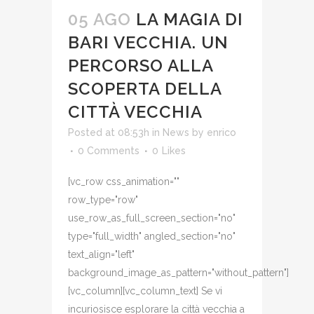
05 AGO
LA MAGIA DI
BARI VECCHIA. UN
PERCORSO ALLA
SCOPERTA DELLA
CITTÀ VECCHIA
Posted at 08:53h
in
News
by
enrico
0 Comments
0
Likes
[vc_row css_animation=""
row_type="row"
use_row_as_full_screen_section="no"
type="full_width" angled_section="no"
text_align="left"
background_image_as_pattern="without_pattern"]
[vc_column][vc_column_text] Se vi
incuriosisce esplorare la città vecchia a