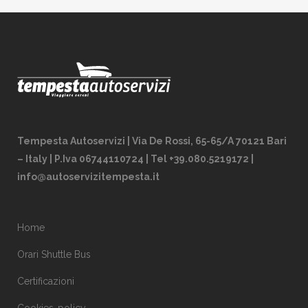
Tempesta Autoservizi | Via De Rossi, 65-65/A 70121 Bari
– Italy | P.Iva 06744110724 | Tel +39.080.5219172 |
info@autoservizitempesta.it
Home
Orari Shuttle Bus
Certificazioni