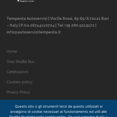
Tempesta Autoservizi | Via De Rossi, 65-65/A 70121 Bari
– Italy | P.Iva 06744110724 | Tel +39.080.5219172 |
info@autoservizitempesta.it
Home
Orari Shuttle Bus
Certificazioni
Cookies-policy
Privacy Policy
Questo sito o gli strumenti terzi da questo utilizzati si
avvalgono di cookie necessari al funzionamento ed utili alle
finalità illustrate nella cookie policy. Se vuoi saperne di più o