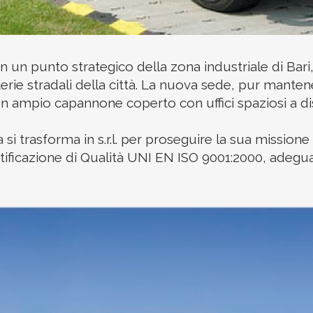
 in un punto strategico della zona industriale di Bari
rterie stradali della città. La nuova sede, pur manten
un ampio capannone coperto con uffici spaziosi a dis
i trasforma in s.r.l. per proseguire la sua missione
rtificazione di Qualità UNI EN ISO 9001:2000, adeg