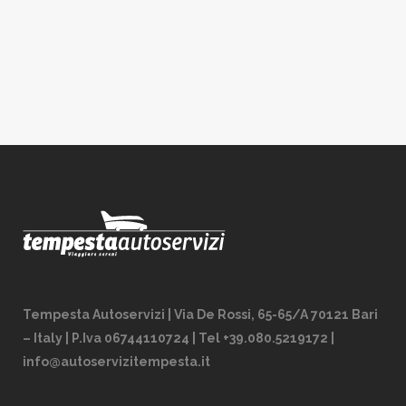
Tempesta Autoservizi | Via De Rossi, 65-65/A 70121 Bari
– Italy | P.Iva 06744110724 | Tel +39.080.5219172 |
info@autoservizitempesta.it