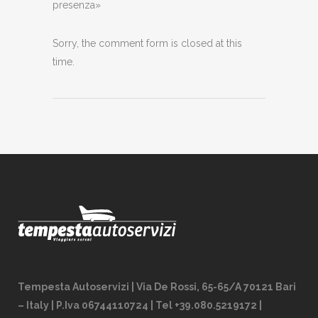
presenza»
Sorry, the comment form is closed at this
time.
Tempesta Autoservizi | Via De Rossi, 65-65/A 70121 Bari
– Italy | P.Iva 06744110724 | Tel +39.080.5219172 |