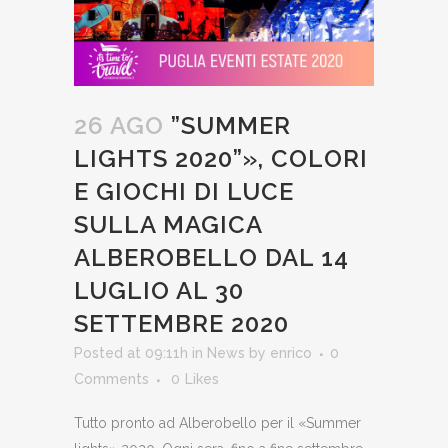
26 AGO
”SUMMER
LIGHTS 2020”», COLORI
E GIOCHI DI LUCE
SULLA MAGICA
ALBEROBELLO DAL 14
LUGLIO AL 30
SETTEMBRE 2020
Posted at 09:11h
in
News
by
enrico
0
Comments
0
Likes
Tutto pronto ad Alberobello per il «Summer