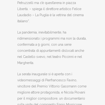
Petruzzelli ma c’è quest’arena in piazza
Libertà. – spiega il direttore artistico Felice
Laudadio – La Puglia è la vetrina del cinema
italiano”.
La pandemia, inevitabilmente, ha
ridimensionato i programmi ma non la durata,
confermata a 9 giorni, con una serie
concentrata di appuntamenti dislocati anche
nel Castello svevo, nel teatro Piccinni e nel
Margherita.
La serata inaugurale si è aperta con i
videomessaggi di Pierfrancesco Favino,
vincitore del Premio Vittorio Gassmann come
migliore attore protagonista, e Nicola Piovani
per il miglior compositore, un documentario
sulla visita del compianto Ennio Morricone