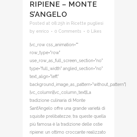
RIPIENE – MONTE
S’ANGELO
Posted at 08:25h
in
Ricette pugliesi
by
enrico
0 Comments
0
Likes
[vc_row css_animation=""
row_type="row"
use_row_as_full_screen_section="no"
type="full_width" angled_section="no"
text_align="left"
background_image_as_pattern="without_pattern"]
[vc_column][vc_column_text]La
tradizione culinaria di Monte
Sant’Angelo offre una grande varietà di
squisite prelibatezze, tra queste quella
più famosa è la tradizione delle ostie
ripiene: un ottimo croccante realizzato