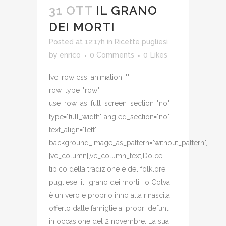
31 OTT
IL GRANO
DEI MORTI
Posted at 12:17h
in
Ricette pugliesi
by
enrico
0 Comments
0
Likes
[vc_row css_animation=""
row_type="row"
use_row_as_full_screen_section="no"
type="full_width" angled_section="no"
text_align="left"
background_image_as_pattern="without_pattern"]
[vc_column][vc_column_text]Dolce
tipico della tradizione e del folklore
pugliese, il “grano dei morti”, o Colva,
è un vero e proprio inno alla rinascita
offerto dalle famiglie ai propri defunti
in occasione del 2 novembre. La sua