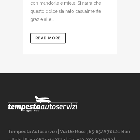
con mandorle e miele. Si narra che
questo dolce sia nato casualmente
grazie alle...
READ MORE
Tempesta Autoservizi | Via De Rossi, 65-65/A 70121 Bari
– Italy | P.Iva 06744110724 | Tel +39.080.5219172 |