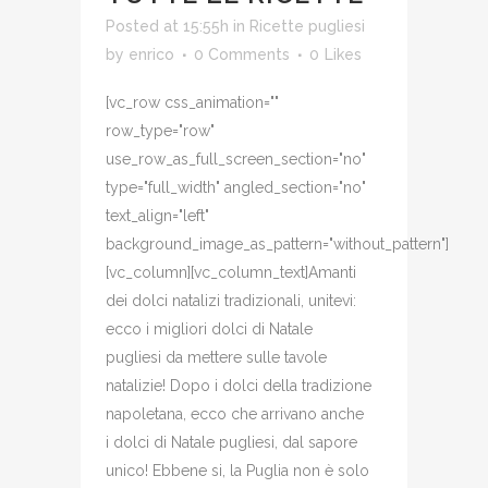
Posted at 15:55h
in
Ricette pugliesi
by
enrico
0 Comments
0
Likes
[vc_row css_animation=""
row_type="row"
use_row_as_full_screen_section="no"
type="full_width" angled_section="no"
text_align="left"
background_image_as_pattern="without_pattern"]
[vc_column][vc_column_text]Amanti
dei dolci natalizi tradizionali, unitevi:
ecco i migliori dolci di Natale
pugliesi da mettere sulle tavole
natalizie! Dopo i dolci della tradizione
napoletana, ecco che arrivano anche
i dolci di Natale pugliesi, dal sapore
unico! Ebbene si, la Puglia non è solo