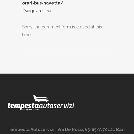
orari-bus-navetta/
#viaggiaresicuri
Sorry, the comment form is closed at this
time.
Tempesta Autoservizi | Via De Rossi, 65-65/A 70121 Bari