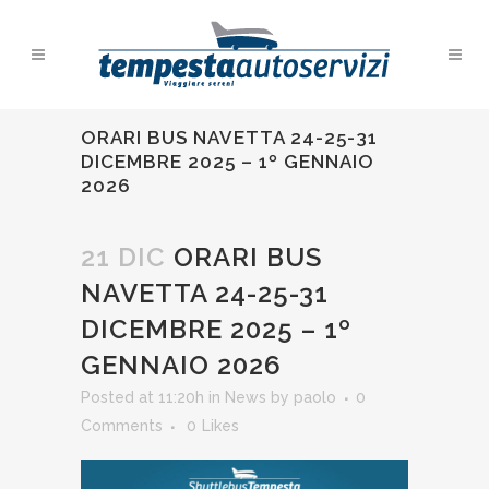
ORARI BUS NAVETTA 24-25-31
DICEMBRE 2025 – 1º GENNAIO
2026
21 DIC
ORARI BUS
NAVETTA 24-25-31
DICEMBRE 2025 – 1º
GENNAIO 2026
Posted at 11:20h
in
News
by
paolo
0
Comments
0
Likes